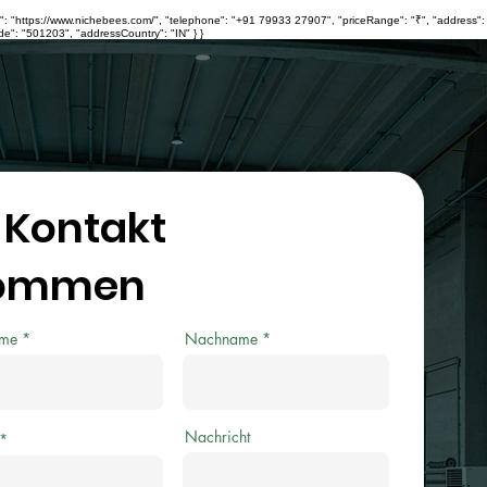
"https://www.nichebees.com/", "telephone": "+91 79933 27907", "priceRange": "₹", "address":
e": "501203", "addressCountry": "IN" } }
 Kontakt
ommen
ame
Nachname
Nachricht