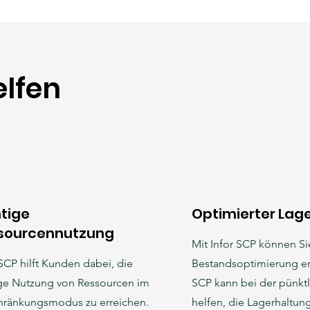
elfen
htige
Optimierter Lag
sourcennutzung
Mit Infor SCP können Si
 SCP hilft Kunden dabei, die
Bestandsoptimierung err
ige Nutzung von Ressourcen im
SCP kann bei der pünktl
hränkungsmodus zu erreichen.
helfen, die Lagerhaltu