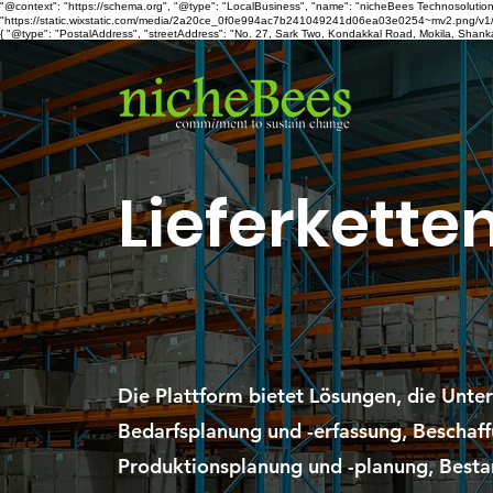
"@context": "https://schema.org", "@type": "LocalBusiness", "name": "nicheBees Technosolution
"https://static.wixstatic.com/media/2a20ce_0f0e994ac7b241049241d06ea03e0254~mv2.png/v1/fil
{ "@type": "PostalAddress", "streetAddress": "No. 27, Sark Two, Kondakkal Road, Mokila, Shanka
Lieferkette
Die Plattform bietet Lösungen, die Unte
Bedarfsplanung und -erfassung, Beschaf
Produktionsplanung und -planung, Best