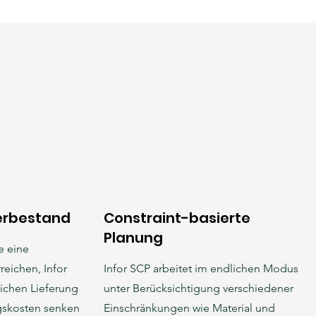
erbestand
Constraint-basierte
Planung
e eine
eichen, Infor
Infor SCP arbeitet im endlichen Modus
ichen Lieferung
unter Berücksichtigung verschiedener
ngskosten senken
Einschränkungen wie Material und