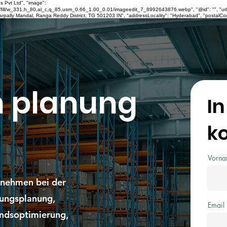
s Pvt Ltd", "image":
l/w_331,h_80,al_c,q_85,usm_0.66_1.00_0.01/imageedit_7_8992643876.webp", "@id": "", "url": 
rpally Mandal, Ranga Reddy District, TG 501203 IN", "addressLocality": "Hyderabad", "postalCod
n planung
In
k
Vorn
rnehmen bei der
fungsplanung,
Email
andsoptimierung,